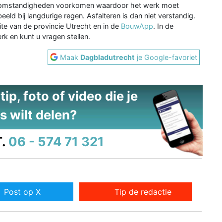
 omstandigheden voorkomen waardoor het werk moet
eld bij langdurige regen. Asfalteren is dan niet verstandig.
ite van de provincie Utrecht en in de
BouwApp
. In de
k en kunt u vragen stellen.
Maak
Dagbladutrecht
je Google-favoriet
ip, foto of video die je
s wilt delen?
.
06 - 574 71 321
Post op X
Tip de redactie