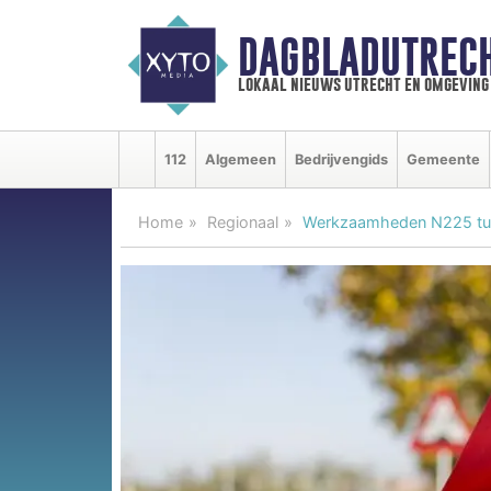
DAGBLADUTRECH
lokaal nieuws utrecht en omgeving
112
Algemeen
Bedrijvengids
Gemeente
Home
Regionaal
Werkzaamheden N225 tus