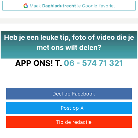
Maak
Dagbladutrecht
je Google-favoriet
Heb je een leuke tip, foto of video die je
met ons wilt delen?
APP ONS!
T.
06 - 574 71 321
Deel op Facebook
Post op X
Tip de redactie