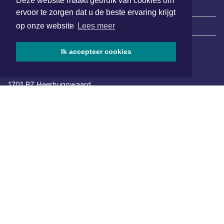
Deze website maakt gebruik van cookies om
ervoor te zorgen dat u de beste ervaring krijgt
op onze website
Lees meer
|
Nieuws | Sport | Evenementen
Ik accepteer cookies
Hoofdvestiging:
van Benthuizenlaan 1
1701 BZ Heerhugowaard
072 8200 600
redactie@xyto.nl
www.xyto.nl
SOCIAL MEDIA
NIEUWSBRIEF AANMELDEN
Schrijf je in voor onze nieuwsbrief en krijg wekelijks een
samenvatting van alle gebeurtenissen uit jouw regio.