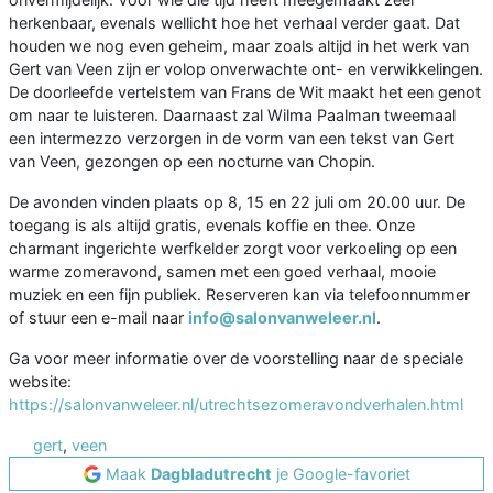
herkenbaar, evenals wellicht hoe het verhaal verder gaat. Dat
houden we nog even geheim, maar zoals altijd in het werk van
Gert van Veen zijn er volop onverwachte ont- en verwikkelingen.
De doorleefde vertelstem van Frans de Wit maakt het een genot
om naar te luisteren. Daarnaast zal Wilma Paalman tweemaal
een intermezzo verzorgen in de vorm van een tekst van Gert
van Veen, gezongen op een nocturne van Chopin.
De avonden vinden plaats op 8, 15 en 22 juli om 20.00 uur. De
toegang is als altijd gratis, evenals koffie en thee. Onze
charmant ingerichte werfkelder zorgt voor verkoeling op een
warme zomeravond, samen met een goed verhaal, mooie
muziek en een fijn publiek. Reserveren kan via telefoonnummer
of stuur een e-mail naar
info@salonvanweleer.nl
.
Ga voor meer informatie over de voorstelling naar de speciale
website:
https://salonvanweleer.nl/utrechtsezomeravondverhalen.html
gert
,
veen
Maak
Dagbladutrecht
je Google-favoriet