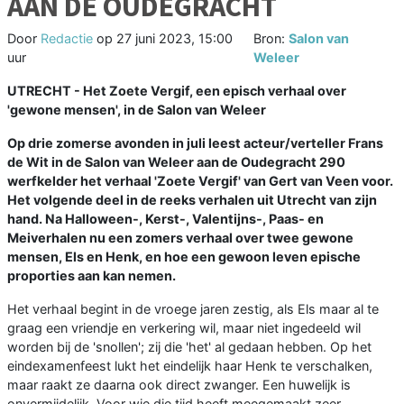
AAN DE OUDEGRACHT
Door
Redactie
op
27 juni 2023, 15:00
Bron:
Salon van
uur
Weleer
UTRECHT - Het Zoete Vergif, een episch verhaal over
'gewone mensen', in de Salon van Weleer
Op drie zomerse avonden in juli leest acteur/verteller Frans
de Wit in de Salon van Weleer aan de Oudegracht 290
werfkelder het verhaal 'Zoete Vergif' van Gert van Veen voor.
Het volgende deel in de reeks verhalen uit Utrecht van zijn
hand. Na Halloween-, Kerst-, Valentijns-, Paas- en
Meiverhalen nu een zomers verhaal over twee gewone
mensen, Els en Henk, en hoe een gewoon leven epische
proporties aan kan nemen.
Het verhaal begint in de vroege jaren zestig, als Els maar al te
graag een vriendje en verkering wil, maar niet ingedeeld wil
worden bij de 'snollen'; zij die 'het' al gedaan hebben. Op het
eindexamenfeest lukt het eindelijk haar Henk te verschalken,
maar raakt ze daarna ook direct zwanger. Een huwelijk is
onvermijdelijk. Voor wie die tijd heeft meegemaakt zeer