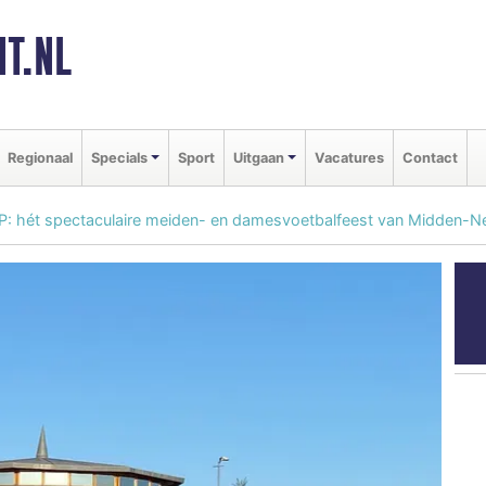
T.NL
Regionaal
Specials
Sport
Uitgaan
Vacatures
Contact
P: hét spectaculaire meiden- en damesvoetbalfeest van Midden-N