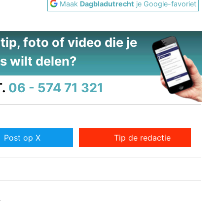
Maak
Dagbladutrecht
je Google-favoriet
ip, foto of video die je
s wilt delen?
.
06 - 574 71 321
Post op X
Tip de redactie
-