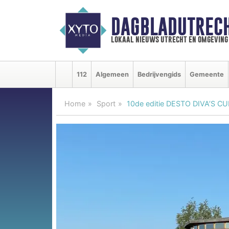
DAGBLADUTRECH
lokaal nieuws utrecht en omgeving
112
Algemeen
Bedrijvengids
Gemeente
Home
Sport
10de editie DESTO DIVA’S CU