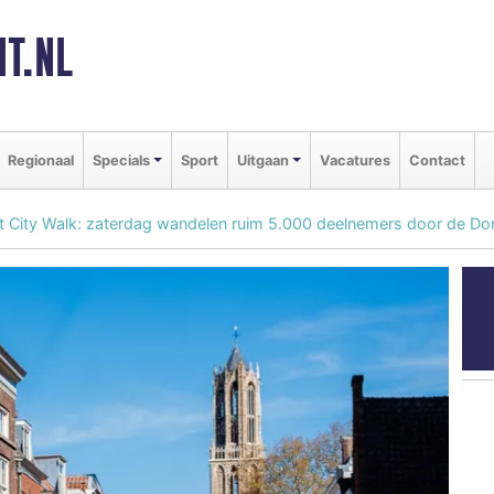
T.NL
Regionaal
Specials
Sport
Uitgaan
Vacatures
Contact
cht City Walk: zaterdag wandelen ruim 5.000 deelnemers door de D