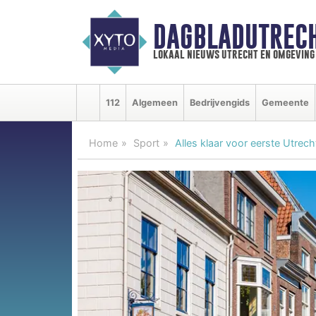
DAGBLADUTRECH
lokaal nieuws utrecht en omgeving
112
Algemeen
Bedrijvengids
Gemeente
Home
Sport
Alles klaar voor eerste Utre