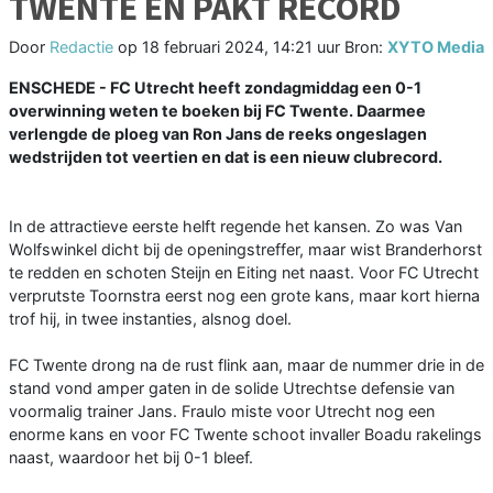
TWENTE EN PAKT RECORD
Door
Redactie
op
18 februari 2024, 14:21 uur
Bron:
XYTO Media
ENSCHEDE - FC Utrecht heeft zondagmiddag een 0-1
overwinning weten te boeken bij FC Twente. Daarmee
verlengde de ploeg van Ron Jans de reeks ongeslagen
wedstrijden tot veertien en dat is een nieuw clubrecord.
In de attractieve eerste helft regende het kansen. Zo was Van
Wolfswinkel dicht bij de openingstreffer, maar wist Branderhorst
te redden en schoten Steijn en Eiting net naast. Voor FC Utrecht
verprutste Toornstra eerst nog een grote kans, maar kort hierna
trof hij, in twee instanties, alsnog doel.
FC Twente drong na de rust flink aan, maar de nummer drie in de
stand vond amper gaten in de solide Utrechtse defensie van
voormalig trainer Jans. Fraulo miste voor Utrecht nog een
enorme kans en voor FC Twente schoot invaller Boadu rakelings
naast, waardoor het bij 0-1 bleef.