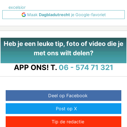
excelsior
Maak
Dagbladutrecht
je Google-favoriet
Heb je een leuke tip, foto of video die je
met ons wilt delen?
APP ONS!
T.
06 - 574 71 321
Deel op Facebook
Post op X
Tip de redactie