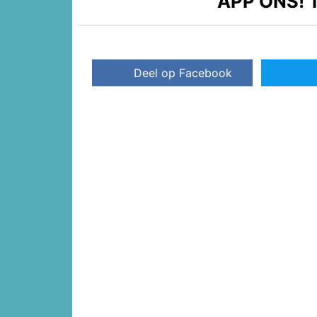
APP ONS!
T
Deel op Facebook