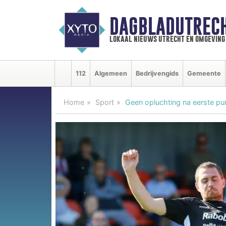
DAGBLADUTRECH
lokaal nieuws utrecht en omgeving
112
Algemeen
Bedrijvengids
Gemeente
Home
Sport
Geen opluchting na eerste p