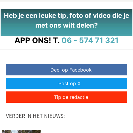
Heb je een leuke tip, foto of video die je
met ons wilt delen?
APP ONS!
T.
06 - 574 71 321
Deel op Facebook
Post op X
Tip de redactie
VERDER IN HET NIEUWS: