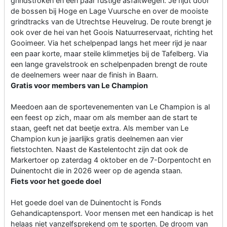
grindstroken en een paar rustige asfaltwegen. Je rijdt door
de bossen bij Hoge en Lage Vuursche en over de mooiste
grindtracks van de Utrechtse Heuvelrug. De route brengt je
ook over de hei van het Goois Natuurreservaat, richting het
Gooimeer. Via het schelpenpad langs het meer rijd je naar
een paar korte, maar steile klimmetjes bij de Tafelberg. Via
een lange gravelstrook en schelpenpaden brengt de route
de deelnemers weer naar de finish in Baarn.
Gratis voor members van Le Champion
Meedoen aan de sportevenementen van Le Champion is al
een feest op zich, maar om als member aan de start te
staan, geeft net dat beetje extra. Als member van Le
Champion kun je jaarlijks gratis deelnemen aan vier
fietstochten. Naast de Kastelentocht zijn dat ook de
Markertoer op zaterdag 4 oktober en de 7-Dorpentocht en
Duinentocht die in 2026 weer op de agenda staan.
Fiets voor het goede doel
Het goede doel van de Duinentocht is Fonds
Gehandicaptensport. Voor mensen met een handicap is het
helaas niet vanzelfsprekend om te sporten. De droom van