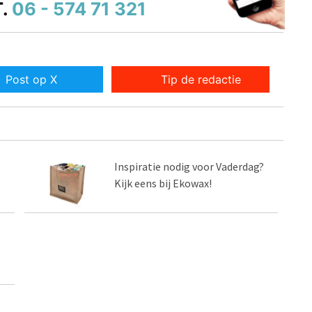
.
06 - 574 71 321
Post op X
Tip de redactie
Inspiratie nodig voor Vaderdag?
Kijk eens bij Ekowax!