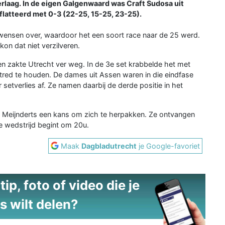
laag. In de eigen Galgenwaard was Craft Sudosa uit
latteerd met 0-3 (22-25, 15-25, 23-25).
e wensen over, waardoor het een soort race naar de 25 werd.
on dat niet verzilveren.
en zakte Utrecht ver weg. In de 3e set krabbelde het met
e tred te houden. De dames uit Assen waren in die eindfase
setverlies af. Ze namen daarbij de derde positie in het
Meijnderts een kans om zich te herpakken. Ze ontvangen
e wedstrijd begint om 20u.
Maak
Dagbladutrecht
je Google-favoriet
ip, foto of video die je
s wilt delen?