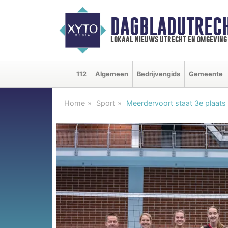
DAGBLADUTRECH
lokaal nieuws utrecht en omgeving
112
Algemeen
Bedrijvengids
Gemeente
Home
Sport
Meerdervoort staat 3e plaats