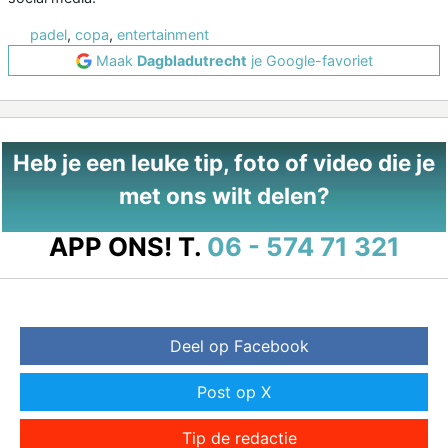
padel
,
copa
,
entertainment
Maak
Dagbladutrecht
je Google-favoriet
Heb je een leuke tip, foto of video die je
met ons wilt delen?
APP ONS!
T.
06 - 574 71 321
Deel op Facebook
Post op X
Tip de redactie