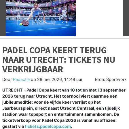
Vorige
V
PADEL COPA KEERT TERUG
NAAR UTRECHT: TICKETS NU
VERKRIJGBAAR
Door
Redactie
op
28 mei 2026, 14:48 uur
Bron: Sportworx
UTRECHT - Padel Copa keert van 10 tot en met 13 september
2026 terug naar Utrecht. Het toernooi viert daarmee een
jubileumeditie: voor de vijfde keer verrijst op het
Jaarbeursplein, direct naast Utrecht Centraal, een tijdelijk
stadion waar topsport en entertainment samenkomen. De
ticketverkoop voor Padel Copa 2026 is vanaf nu officieel
gestart via
tickets.padelcopa.com
.