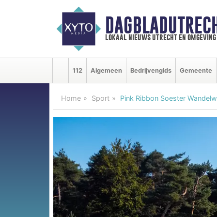
DAGBLADUTRECH
lokaal nieuws utrecht en omgeving
112
Algemeen
Bedrijvengids
Gemeente
Home
Sport
Pink Ribbon Soester Wandelwe