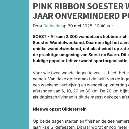
PINK RIBBON SOESTER
JAAR ONVERMINDERD P
Door
Redactie
op
30 mei 2025, 10:40 uur
SOEST - Al ruim 2.300 wandelaars hebben zich i
Soester Wandelweekend. Daarmee ligt het aantal
unieke wandelweekend, dat plaatsvindt op zat
de prachtige omgeving van Soest en Baarn. Dit d
huidige populariteit verwacht sportorganisatie L
Voor wie twee wandeldagen te veel is, biedt het 
nemen. Van deze optie maakt de helft van de inge
een weekendinschrijving en wandelt op zaterdag
afstanden van 6, 10, 20 en 30 km. De 20 km blijk
als daginschrijvingen is dit de meest gekozen afs
Nieuwe opzet Gildeterrein
Op beide dagen starten en finishen de deelnemers
jaarlijkse Gildefeesten. Dit jaar wordt er nog mee