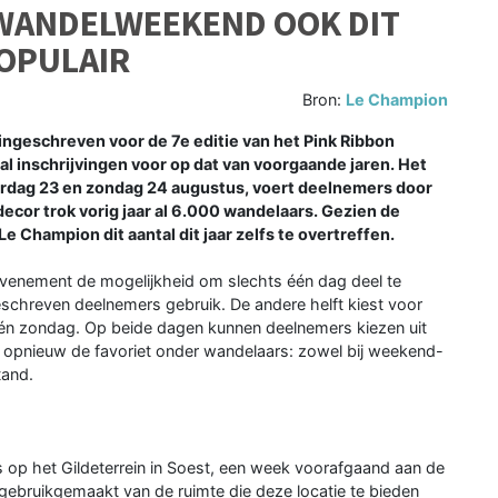
 WANDELWEEKEND OOK DIT
OPULAIR
Bron:
Le Champion
ngeschreven voor de 7e editie van het Pink Ribbon
 inschrijvingen voor op dat van voorgaande jaren. Het
erdag 23 en zondag 24 augustus, voert deelnemers door
ecor trok vorig jaar al 6.000 wandelaars. Gezien de
e Champion dit aantal dit jaar zelfs te overtreffen.
evenement de mogelijkheid om slechts één dag deel te
schreven deelnemers gebruik. De andere helft kiest voor
 én zondag. Op beide dagen kunnen deelnemers kiezen uit
t opnieuw de favoriet onder wandelaars: zowel bij weekend-
tand.
 op het Gildeterrein in Soest, een week voorafgaand aan de
r gebruikgemaakt van de ruimte die deze locatie te bieden