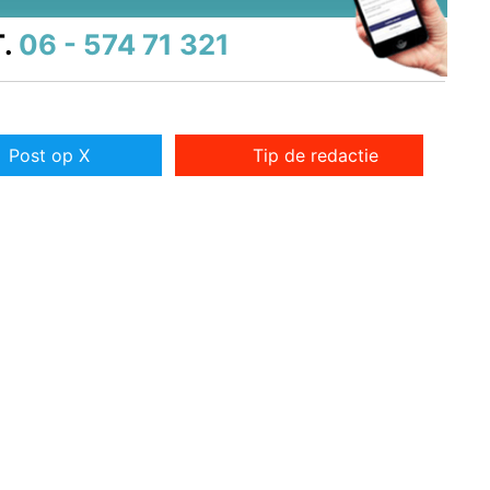
.
06 - 574 71 321
Post op X
Tip de redactie