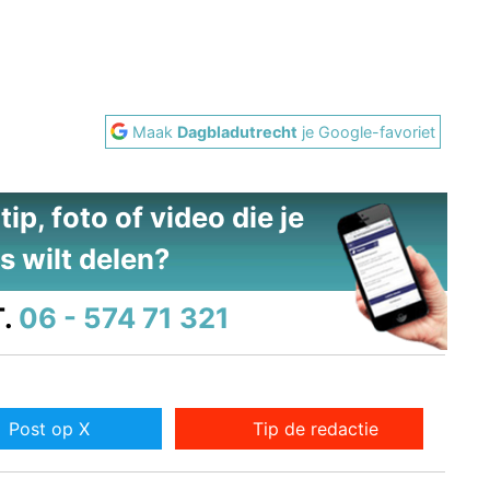
Maak
Dagbladutrecht
je Google-favoriet
ip, foto of video die je
s wilt delen?
.
06 - 574 71 321
Post op X
Tip de redactie