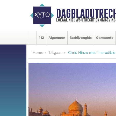
DAGBLADUTRECH
lokaal nieuws utrecht en omgeving
112
Algemeen
Bedrijvengids
Gemeente
Home
Uitgaan
Chris Hinze met "Incredible 