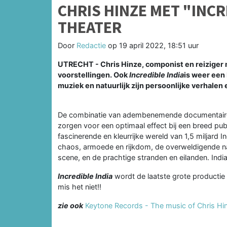
CHRIS HINZE MET "INCR
THEATER
Door
Redactie
op
19 april 2022, 18:51 uur
UTRECHT - Chris Hinze, componist en reiziger m
voorstellingen. Ook
Incredible India
is weer een
muziek en natuurlijk zijn persoonlijke verhalen
De combinatie van adembenemende documentaire-
zorgen voor een optimaal effect bij een breed pu
fascinerende en kleurrijke wereld van 1,5 miljard 
chaos, armoede en rijkdom, de overweldigende natu
scene, en de prachtige stranden en eilanden. India
Incredible India
wordt de laatste grote productie 
mis het niet!!
zie ook
Keytone Records - The music of Chris Hi