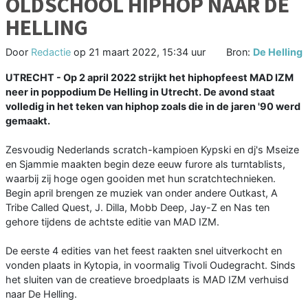
OLDSCHOOL HIPHOP NAAR DE
HELLING
Door
Redactie
op
21 maart 2022, 15:34 uur
Bron:
De Helling
UTRECHT - Op 2 april 2022 strijkt het hiphopfeest MAD IZM
neer in poppodium De Helling in Utrecht. De avond staat
volledig in het teken van hiphop zoals die in de jaren '90 werd
gemaakt.
Zesvoudig Nederlands scratch-kampioen Kypski en dj's Mseize
en Sjammie maakten begin deze eeuw furore als turntablists,
waarbij zij hoge ogen gooiden met hun scratchtechnieken.
Begin april brengen ze muziek van onder andere Outkast, A
Tribe Called Quest, J. Dilla, Mobb Deep, Jay-Z en Nas ten
gehore tijdens de achtste editie van MAD IZM.
De eerste 4 edities van het feest raakten snel uitverkocht en
vonden plaats in Kytopia, in voormalig Tivoli Oudegracht. Sinds
het sluiten van de creatieve broedplaats is MAD IZM verhuisd
naar De Helling.