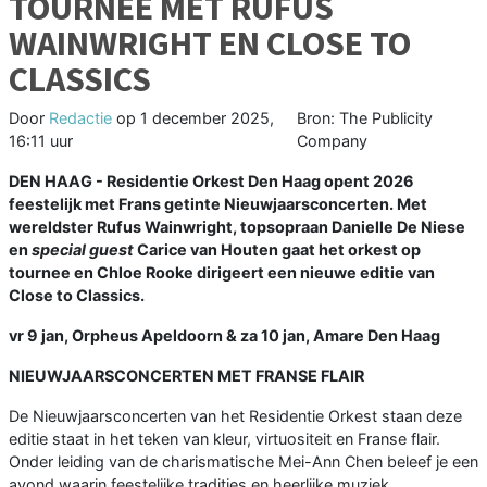
TOURNEE MET RUFUS
WAINWRIGHT EN CLOSE TO
CLASSICS
Door
Redactie
op
1 december 2025,
Bron: The Publicity
16:11 uur
Company
DEN HAAG - Residentie Orkest Den Haag opent 2026
feestelijk met Frans getinte Nieuwjaarsconcerten. Met
wereldster Rufus Wainwright, topsopraan Danielle De Niese
en
special guest
Carice van Houten gaat het orkest op
tournee en Chloe Rooke dirigeert een nieuwe editie van
Close to Classics.
vr 9 jan, Orpheus Apeldoorn & za 10 jan, Amare Den Haag
NIEUWJAARSCONCERTEN MET FRANSE FLAIR
De Nieuwjaarsconcerten van het Residentie Orkest staan deze
editie staat in het teken van kleur, virtuositeit en Franse flair.
Onder leiding van de charismatische Mei-Ann Chen beleef je een
avond waarin feestelijke tradities en heerlijke muziek