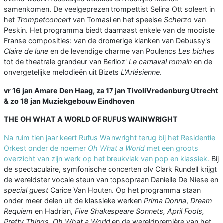
samenkomen. De veelgeprezen trompettist Selina Ott soleert in
het
Trompetconcert
van Tomasi en het speelse
Scherzo
van
Peskin. Het programma biedt daarnaast enkele van de mooiste
Franse composities: van de dromerige klanken van Debussy's
Claire de lune
en de levendige charme van Poulencs
Les biches
tot de theatrale grandeur van Berlioz'
Le carnaval romain
en de
onvergetelijke melodieën uit Bizets
L'Arlésienne
.
vr 16 jan Amare Den Haag, za 17 jan TivoliVredenburg Utrecht
& zo 18 jan Muziekgebouw Eindhoven
THE OH WHAT A WORLD OF RUFUS WAINWRIGHT
Na ruim tien jaar keert Rufus Wainwright terug bij het Residentie
Orkest onder de noemer
Oh What a World
met een groots
overzicht van zijn werk op het breukvlak van pop en klassiek.
Bij
de spectaculaire, symfonische concerten olv Clark Rundell krijgt
de wereldster vocale steun van topsopraan Danielle De Niese en
special guest
Carice Van Houten. Op het programma staan
onder meer delen uit de klassieke werken
Prima Donna
,
Dream
Requiem
en Hadrian,
Five Shakespeare Sonnets, April Fools,
Pretty Things, Oh What a World
en de wereldpremière van het