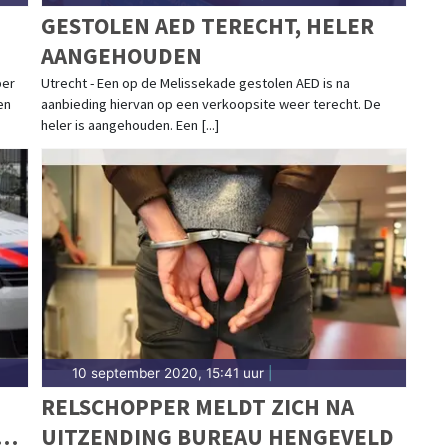
GESTOLEN AED TERECHT, HELER
AANGEHOUDEN
ber
Utrecht - Een op de Melissekade gestolen AED is na
en
aanbieding hiervan op een verkoopsite weer terecht. De
heler is aangehouden. Een [...]
10 september 2020, 15:41 uur
|
RELSCHOPPER MELDT ZICH NA
UW
UITZENDING BUREAU HENGEVELD