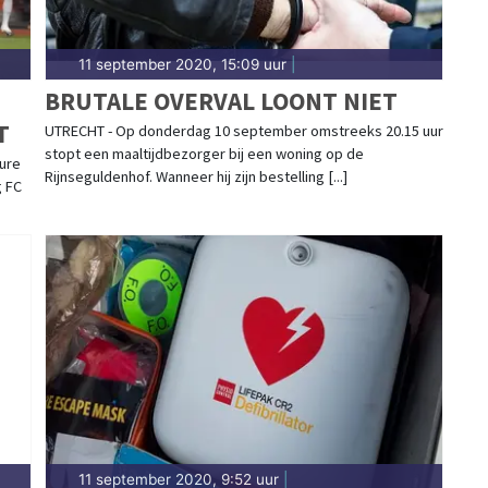
11 september 2020, 15:09 uur
|
BRUTALE OVERVAL LOONT NIET
T
UTRECHT - Op donderdag 10 september omstreeks 20.15 uur
stopt een maaltijdbezorger bij een woning op de
ure
Rijnseguldenhof. Wanneer hij zijn bestelling [...]
g FC
11 september 2020, 9:52 uur
|