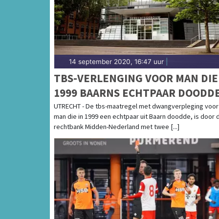
14 september 2020, 16:47 uur
|
TBS-VERLENGING VOOR MAN DIE
1999 BAARNS ECHTPAAR DOODD
UTRECHT - De tbs-maatregel met dwangverpleging voor
man die in 1999 een echtpaar uit Baarn doodde, is door 
rechtbank Midden-Nederland met twee [...]