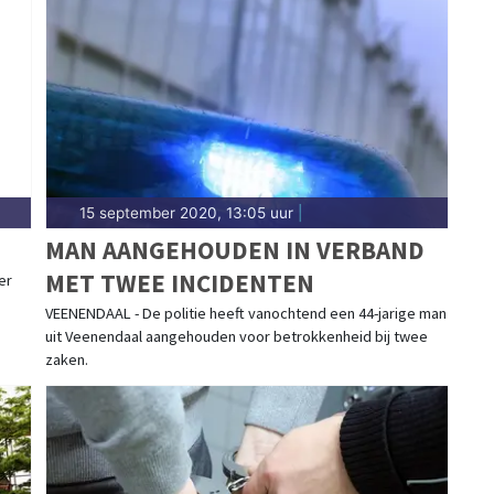
ingen in wijken als Overvecht, Lombok, Kanaleneiland
 er altijd snel bij.
15 september 2020, 13:05 uur
|
MAN AANGEHOUDEN IN VERBAND
MET TWEE INCIDENTEN
er
VEENENDAAL - De politie heeft vanochtend een 44-jarige man
uit Veenendaal aangehouden voor betrokkenheid bij twee
zaken.