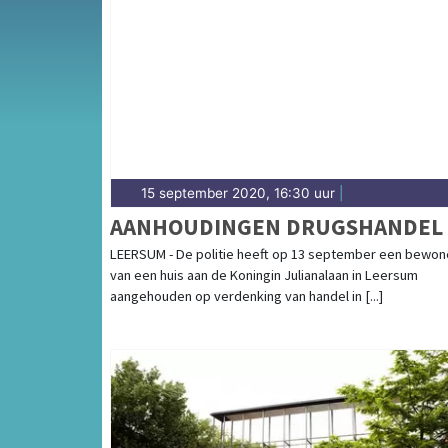
Van incidenten op de A2 en de A12 tot meld
en de Utrechtse binnenstad — onze redactie is
15 september 2020, 16:30 uur
|
AANHOUDINGEN DRUGSHANDEL
LEERSUM - De politie heeft op 13 september een bewon
van een huis aan de Koningin Julianalaan in Leersum
aangehouden op verdenking van handel in [...]