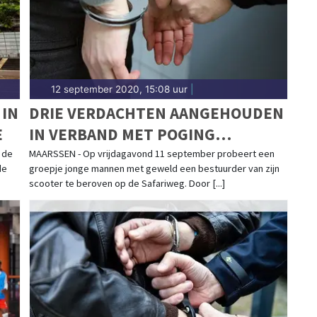
12 september 2020, 15:08 uur
|
 IN
DRIE VERDACHTEN AANGEHOUDEN
E
IN VERBAND MET POGING
STRAATROOF
 de
MAARSSEN - Op vrijdagavond 11 september probeert een
de
groepje jonge mannen met geweld een bestuurder van zijn
scooter te beroven op de Safariweg. Door [...]