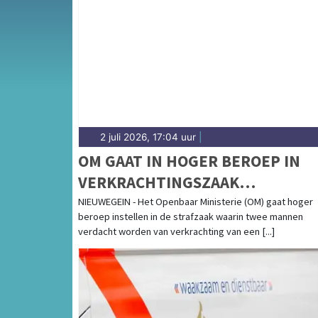
Van incidenten op de A2 en de A12 tot meld
en de Utrechtse binnenstad — onze redactie is
2 juli 2026, 17:04 uur
|
OM GAAT IN HOGER BEROEP IN
VERKRACHTINGSZAAK
MINDERJARIGE
NIEUWEGEIN - Het Openbaar Ministerie (OM) gaat hoger
beroep instellen in de strafzaak waarin twee mannen
verdacht worden van verkrachting van een [...]