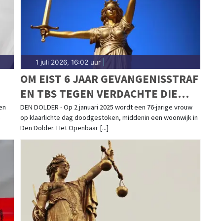
1 juli 2026, 16:02 uur
|
OM EIST 6 JAAR GEVANGENISSTRAF
EN TBS TEGEN VERDACHTE DIE
VROUW DOODSTAK IN DEN DOLDER
en
DEN DOLDER - Op 2 januari 2025 wordt een 76-jarige vrouw
e
op klaarlichte dag doodgestoken, middenin een woonwijk in
Den Dolder. Het Openbaar [...]