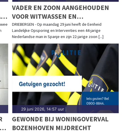
VADER EN ZOON AANGEHOUDEN
AN
VOOR WITWASSEN EN
DRUGSHANDEL IN SPANJE EN
twee
DRIEBERGEN - Op maandag 29 juni heeft de Eenheid
n
Landelijke Opsporing en Interventies een 44-jarige
NEDERLAND
Nederlandse man in Spanje en zijn 22-jarige zoon [...]
29 juni 2026, 14:57 uur
|
R
GEWONDE BIJ WONINGOVERVAL
BOZENHOVEN MIJDRECHT