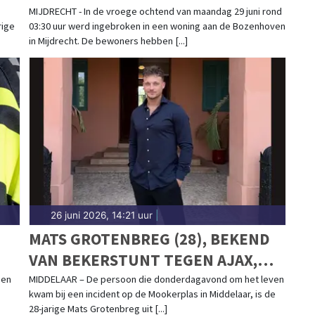
MIJDRECHT - In de vroege ochtend van maandag 29 juni rond
rige
03:30 uur werd ingebroken in een woning aan de Bozenhoven
in Mijdrecht. De bewoners hebben [...]
26 juni 2026, 14:21 uur
|
MATS GROTENBREG (28), BEKEND
VAN BEKERSTUNT TEGEN AJAX,
OVERLEDEN NA ONGEVAL OP
gen
MIDDELAAR – De persoon die donderdagavond om het leven
kwam bij een incident op de Mookerplas in Middelaar, is de
MOOKERPLAS
28-jarige Mats Grotenbreg uit [...]