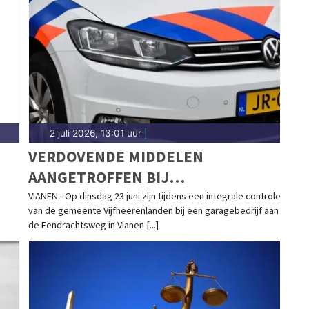
ingen in wijken als Overvecht, Lombok, Kanaleneiland
 er altijd snel bij.
2 juli 2026, 13:01 uur
|
VERDOVENDE MIDDELEN
AANGETROFFEN BIJ
GARAGEBEDRIJF VIANEN
VIANEN - Op dinsdag 23 juni zijn tijdens een integrale controle
van de gemeente Vijfheerenlanden bij een garagebedrijf aan
de Eendrachtsweg in Vianen [...]