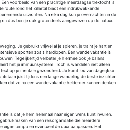
rt. Een voorbeeld van een prachtige meerdaagse trektocht is
lroute rond het Zillertal biedt een indrukwekkende
enemende uitzichten. Na elke dag kun je overnachten in de
ig en dus ben je ook grotendeels aangewezen op de natuur.
ng. Je gebruikt vrijwel al je spieren, je traint je hart en
 intensieve sporten zoals hardlopen. Een wandelvakantie is
wen. Tegelijkertijd verbeter je hiermee ook je balans,
eert het je immuunsysteem. Toch is wandelen niet alleen
ffect op je mentale gezondheid. Je komt los van dagelijkse
ontstaan juist tijdens een lange wandeling de beste inzichten
ken dat ze na een wandelvakantie helderder kunnen denken
ie is dat je hem helemaal naar eigen wens kunt invullen.
of gebruikmaken van een reisorganisatie die meerdere
p je eigen tempo en eventueel de duur aanpassen. Het