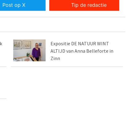
Post op X
Tip de redactie
k
Expositie DE NATUUR WINT
ALTIJD van Anna Belleforte in
Zinn