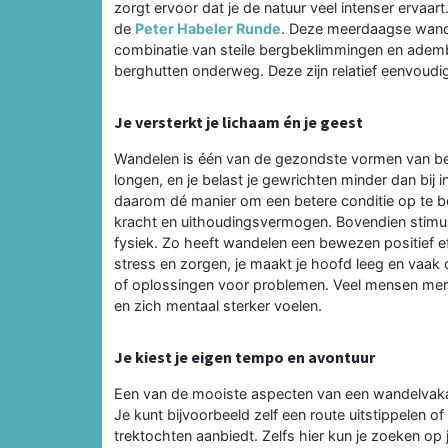
zorgt ervoor dat je de natuur veel intenser ervaa
de
Peter Habeler Runde
. Deze meerdaagse wande
combinatie van steile bergbeklimmingen en ademb
berghutten onderweg. Deze zijn relatief eenvoud
Je versterkt je lichaam én je geest
Wandelen is één van de gezondste vormen van bewegi
longen, en je belast je gewrichten minder dan bij
daarom dé manier om een betere conditie op te bou
kracht en uithoudingsvermogen. Bovendien stimul
fysiek. Zo heeft wandelen een bewezen positief e
stress en zorgen, je maakt je hoofd leeg en vaak 
of oplossingen voor problemen. Veel mensen mer
en zich mentaal sterker voelen.
Je kiest je eigen tempo en avontuur
Een van de mooiste aspecten van een wandelvakant
Je kunt bijvoorbeeld zelf een route uitstippelen 
trektochten aanbiedt. Zelfs hier kun je zoeken o