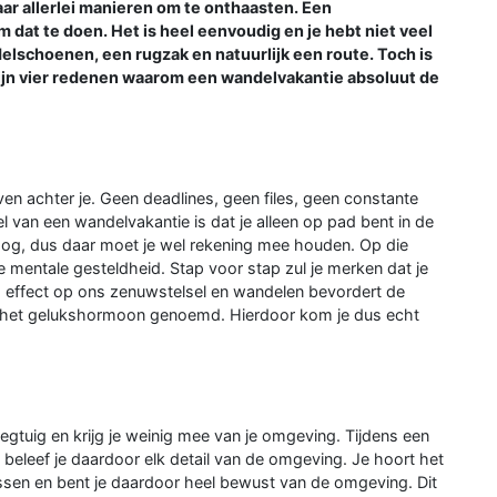
aar allerlei manieren om te onthaasten. Een
dat te doen. Het is heel eenvoudig en je hebt niet veel
elschoenen, een rugzak en natuurlijk een route. Toch is
zijn vier redenen waarom een wandelvakantie absoluut de
ven achter je. Geen deadlines, geen files, geen constante
 van een wandelvakantie is dat je alleen op pad bent in de
oog, dus daar moet je wel rekening mee houden. Op die
e mentale gesteldheid. Stap voor stap zul je merken dat je
d effect op ons zenuwstelsel en wandelen bevordert de
l het gelukshormoon genoemd. Hierdoor kom je dus echt
iegtuig en krijg je weinig mee van je omgeving. Tijdens een
 beleef je daardoor elk detail van de omgeving. Je hoort het
ossen en bent je daardoor heel bewust van de omgeving. Dit