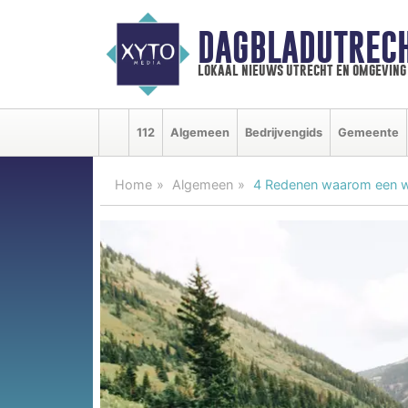
DAGBLADUTRECH
lokaal nieuws utrecht en omgeving
112
Algemeen
Bedrijvengids
Gemeente
Home
Algemeen
4 Redenen waarom een wa