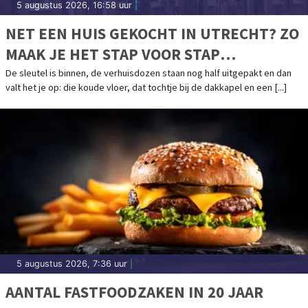
5 augustus 2026, 16:58 uur
|
NET EEN HUIS GEKOCHT IN UTRECHT? ZO
MAAK JE HET STAP VOOR STAP
DUURZAMER
De sleutel is binnen, de verhuisdozen staan nog half uitgepakt en dan
valt het je op: die koude vloer, dat tochtje bij de dakkapel en een [...]
5 augustus 2026, 7:36 uur
|
AANTAL FASTFOODZAKEN IN 20 JAAR