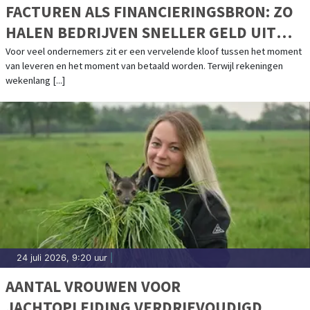
FACTUREN ALS FINANCIERINGSBRON: ZO
HALEN BEDRIJVEN SNELLER GELD UIT
UITSTAANDE VORDERINGEN
Voor veel ondernemers zit er een vervelende kloof tussen het moment
van leveren en het moment van betaald worden. Terwijl rekeningen
wekenlang [...]
24 juli 2026, 9:20 uur
|
AANTAL VROUWEN VOOR
JACHTOPLEIDING VERDRIEVOUDIGD