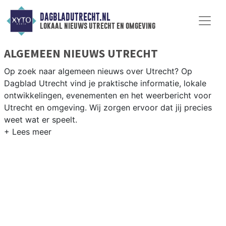
DAGBLADUTRECHT.NL
lokaal nieuws utrecht en omgeving
ALGEMEEN NIEUWS UTRECHT
Op zoek naar algemeen nieuws over Utrecht? Op
Dagblad Utrecht vind je praktische informatie, lokale
ontwikkelingen, evenementen en het weerbericht voor
Utrecht en omgeving. Wij zorgen ervoor dat jij precies
weet wat er speelt.
PRAKTISCHE INFORMATIE UTRECHT
Van werkzaamheden op de A2 en de Catharijnesingel tot
evenementen als Utrecht City Run en het Cultureel
Zomerfestival in de domstad.