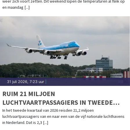
weer zich voort zetten. Dit weekend lopen de temperaturen al flink op
en maandag [...]
31 juli 2026, 7:23 uur
|
RUIM 21 MILJOEN
LUCHTVAARTPASSAGIERS IN TWEEDE
KWARTAAL, WEL MINDER VLUCHTEN
In het tweede kwartaal van 2026 reisden 21,2 miljoen
luchtvaartpassagiers van en naar een van de vijf nationale luchthavens
in Nederland. Dat is 2,3 [...]