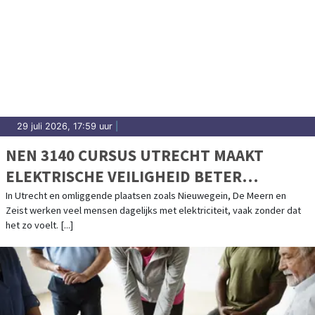
29 juli 2026, 17:59 uur
|
NEN 3140 CURSUS UTRECHT MAAKT
ELEKTRISCHE VEILIGHEID BETER
ORGANISEERBAAR
In Utrecht en omliggende plaatsen zoals Nieuwegein, De Meern en
Zeist werken veel mensen dagelijks met elektriciteit, vaak zonder dat
het zo voelt. [...]