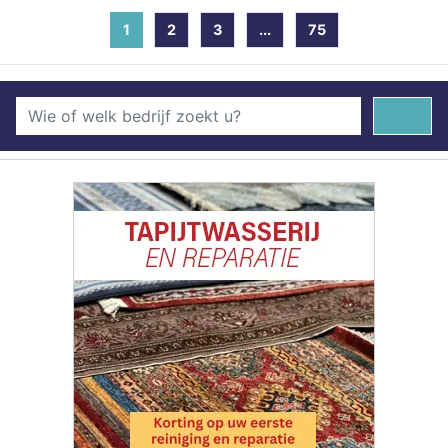
1
(current)
2
3
...
75