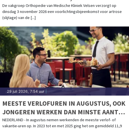
SCHOUDER IN MEDISCHE KLINIEK VELSEN
De vakgroep Orthopedie van Medische Kliniek Velsen verzorgt op
dinsdag 3 november 2026 een voorlichtingsbijeenkomst voor artrose
(slijtage) van de [...]
29 juli 2026, 7:54 uur
|
MEESTE VERLOFUREN IN AUGUSTUS, OOK
JONGEREN WERKEN DAN MINSTE AANTAL
UREN
NEDERLAND - In augustus nemen werkenden de meeste verlof- of
vakantie-uren op. In 2023 tot en met 2025 ging het om gemiddeld 11,9