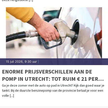
15 juli 2026, 9:30 uur
|
ENORME PRIJSVERSCHILLEN AAN DE
POMP IN UTRECHT: TOT RUIM € 21 PER
TANK
Ga je deze zomer met de auto op pad in Utrecht? Kijk dan goed waar je
tankt. Bij de duurste benzinepomp van de provincie betaal je voor een
volle [...]