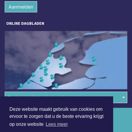
Aanmelden
ONLINE DAGBLADEN
Overige dagbladen in de regio
Deze website maakt gebruik van cookies om
Algemene voorwaarden
ervoor te zorgen dat u de beste ervaring krijgt
op onze website
Lees meer
Disclaimer