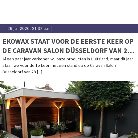
26 juli 2026, 21:37 uur
|
EKOWAX STAAT VOOR DE EERSTE KEER OP
DE CARAVAN SALON DÜSSELDORF VAN 28
AUGUSTUS T/M 6 SEPTEMBER
Al een paar jaar verkopen wij onze producten in Duitsland, maar dit jaar
staan we voor de 1e keer met een stand op de Caravan Salon
Düsseldorf van 28 [...]