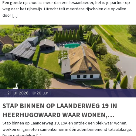
Een goede rijschool is meer dan een lesaanbieder, het is je partner op
weg naar het rijbewijs. Utrecht telt meerdere rijscholen die opvallen
door [...]
21 juli 2026, 19:20 uur
|
STAP BINNEN OP LAANDERWEG 19 IN
HEERHUGOWAARD WAAR WONEN,
WERKEN EN GENIETEN SAMENKOMEN
Stap binnen op Laanderweg 19, 19A en ontdek een plek waar wonen,
werken en genieten samenkomen in één adembenemend totaalplaatje.
Deze rietgedekte [...]