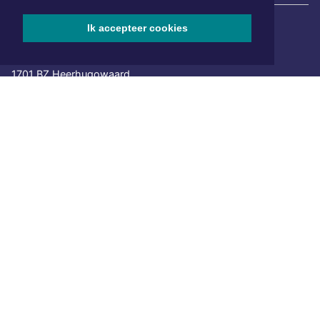
Ik accepteer cookies
Hoofdvestiging:
van Benthuizenlaan 1
1701 BZ Heerhugowaard
072 8200 600
redactie@xyto.nl
www.xyto.nl
SOCIAL MEDIA
NIEUWSBRIEF AANMELDEN
Schrijf je in voor onze nieuwsbrief en krijg wekelijks een
samenvatting van alle gebeurtenissen uit jouw regio.
Aanmelden