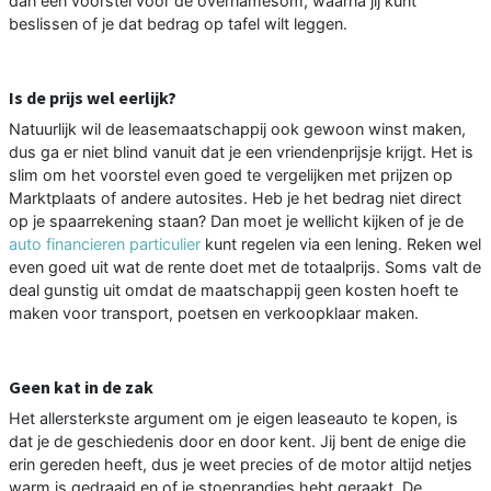
dan een voorstel voor de overnamesom, waarna jij kunt
beslissen of je dat bedrag op tafel wilt leggen.
Is de prijs wel eerlijk?
Natuurlijk wil de leasemaatschappij ook gewoon winst maken,
dus ga er niet blind vanuit dat je een vriendenprijsje krijgt. Het is
slim om het voorstel even goed te vergelijken met prijzen op
Marktplaats of andere autosites. Heb je het bedrag niet direct
op je spaarrekening staan? Dan moet je wellicht kijken of je de
auto financieren particulier
kunt regelen via een lening. Reken wel
even goed uit wat de rente doet met de totaalprijs. Soms valt de
deal gunstig uit omdat de maatschappij geen kosten hoeft te
maken voor transport, poetsen en verkoopklaar maken.
Geen kat in de zak
Het allersterkste argument om je eigen leaseauto te kopen, is
dat je de geschiedenis door en door kent. Jij bent de enige die
erin gereden heeft, dus je weet precies of de motor altijd netjes
warm is gedraaid en of je stoeprandjes hebt geraakt. De