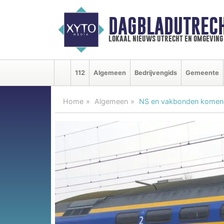
DAGBLADUTRECH
lokaal nieuws utrecht en omgeving
112
Algemeen
Bedrijvengids
Gemeente
Home
Algemeen
NS en vakbonden komen