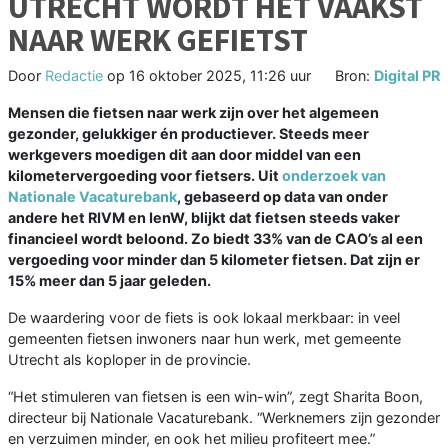
UTRECHT WORDT HET VAAKST
NAAR WERK GEFIETST
Door
Redactie
op
16 oktober 2025, 11:26 uur
Bron:
Digital PR
Mensen die fietsen naar werk zijn over het algemeen
gezonder, gelukkiger én productiever. Steeds meer
werkgevers moedigen dit aan door middel van een
kilometervergoeding voor fietsers. Uit
onderzoek van
Nationale Vacaturebank
, gebaseerd op data van onder
andere het RIVM en IenW, blijkt dat fietsen steeds vaker
financieel wordt beloond. Zo biedt 33% van de CAO’s al een
vergoeding voor minder dan 5 kilometer fietsen. Dat zijn er
15% meer dan 5 jaar geleden.
De waardering voor de fiets is ook lokaal merkbaar: in veel
gemeenten fietsen inwoners naar hun werk, met gemeente
Utrecht als koploper in de provincie.
“Het stimuleren van fietsen is een win-win”, zegt Sharita Boon,
directeur bij Nationale Vacaturebank. “Werknemers zijn gezonder
en verzuimen minder, en ook het milieu profiteert mee.”