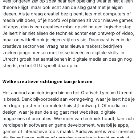
Veel jongeren zijn op zoek naar een opleiding waar je niet alleen
theorie krijgt, maar ook echt aan de slag gaat met je eigen
ideeën. Als je graag creatief bezig bent, iets met computers of
media wilt doen, of je hoofd vol plannen zit voor nieuwe games
of apps, dan is een creatieve mbo-opleiding een logische stap.
Je leert hier niet alleen de techniek achter een ontwerp of video,
maar ontwikkelt ook je eigen stijl en visie. Daarnaast is er in de
creatieve sector veel vraag naar nieuwe makers: bedrijven
zoeken jonge mensen met frisse ideeën en digitale skills. In
Utrecht groeit het aantal banen in digitale media en design nog
steeds, en het GLU speelt daarop in.
Welke creatieve richtingen kun je kiezen
Het aanbod aan richtingen binnen het Grafisch Lyceum Utrecht
is breed. Denk bijvoorbeeld aan vormgeving, waar je leert hoe je
een logo, poster of complete huisstijl ontwerpt. Of media en
design, waar je aan de slag gaat met websites, digitale
magazines of animaties. Wie meer van techniek houdt, kan zich
verdiepen in software en game development, waarbij je apps,
games of interactieve tools maakt. Audiovisueel is voor mensen
die liever filmen, editen of verhalen vertellen in beeld en geluid.