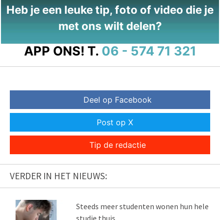
Heb je een leuke tip, foto of video die je
met ons wilt delen?
APP ONS!
T.
06 - 574 71 321
Deel op Facebook
Post op X
Tip de redactie
VERDER IN HET NIEUWS:
Steeds meer studenten wonen hun hele
studie thuis