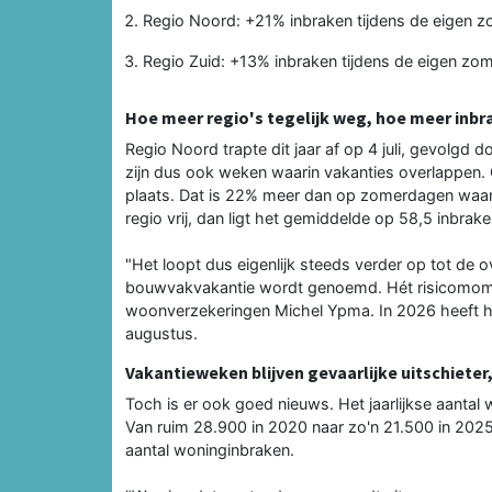
Regio Noord: +21% inbraken tijdens de eigen z
Regio Zuid: +13% inbraken tijdens de eigen zo
Hoe meer regio's tegelijk weg, hoe meer inbr
Regio Noord trapte dit jaar af op 4 juli, gevolgd d
zijn dus ook weken waarin vakanties overlappen
plaats. Dat is 22% meer dan op zomerdagen waarop
regio vrij, dan ligt het gemiddelde op 58,5 inbrake
"Het loopt dus eigenlijk steeds verder op tot de 
bouwvakvakantie wordt genoemd. Hét risicomoment
woonverzekeringen Michel Ypma. In 2026 heeft heel
augustus.
Vakantieweken blijven gevaarlijke uitschieter,
Toch is er ook goed nieuws. Het jaarlijkse aantal 
Van ruim 28.900 in 2020 naar zo'n 21.500 in 2025
aantal woninginbraken.