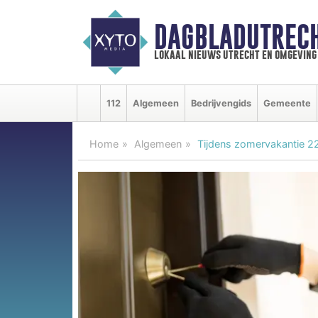
DAGBLADUTRECH
lokaal nieuws utrecht en omgeving
112
Algemeen
Bedrijvengids
Gemeente
Home
Algemeen
Tijdens zomervakantie 22