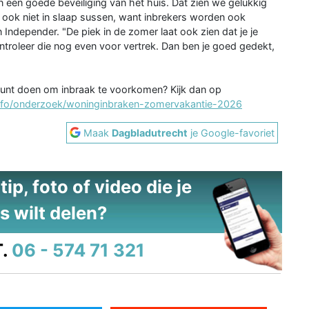
 een goede beveiliging van het huis. Dat zien we gelukkig
al ook niet in slaap sussen, want inbrekers worden ook
ndepender. "De piek in de zomer laat ook zien dat je je
roleer die nog even voor vertrek. Dan ben je goed gedekt,
f kunt doen om inbraak te voorkomen? Kijk dan op
/info/onderzoek/woninginbraken-zomervakantie-2026
Maak
Dagbladutrecht
je Google-favoriet
ip, foto of video die je
s wilt delen?
.
06 - 574 71 321