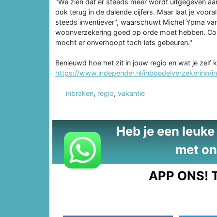
"We zien dat er steeds meer wordt uitgegeven aan
ook terug in de dalende cijfers. Maar laat je voor
steeds inventiever", waarschuwt Michel Ypma van I
woonverzekering goed op orde moet hebben. Cont
mocht er onverhoopt toch iets gebeuren."
Benieuwd hoe het zit in jouw regio en wat je zel
https://www.independer.nl/inboedelverzekering
inbraken
,
regio
,
vakantie
Heb je een leuke t
met on
APP ONS!
T