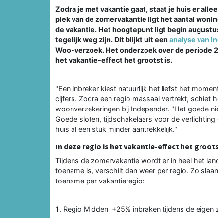
Zodra je met vakantie gaat, staat je huis er all
piek van de zomervakantie ligt het aantal won
de vakantie. Het hoogtepunt ligt begin augustus
tegelijk weg zijn. Dit blijkt uit een
analyse van I
Woo-verzoek. Het onderzoek over de periode 202
het vakantie-effect het grootst is.
"Een inbreker kiest natuurlijk het liefst het mome
cijfers. Zodra een regio massaal vertrekt, schiet
woonverzekeringen bij Independer. "Het goede nie
Goede sloten, tijdschakelaars voor de verlichting
huis al een stuk minder aantrekkelijk."
In deze regio is het vakantie-effect het groot
Tijdens de zomervakantie wordt er in heel het la
toename is, verschilt dan weer per regio. Zo slaan
toename per vakantieregio:
Regio Midden: +25% inbraken tijdens de eigen 