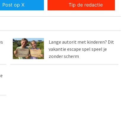
Post op X
Tip de redactie
es
Lange autorit met kinderen? Dit
vakantie escape spel speel je
zonder scherm
de