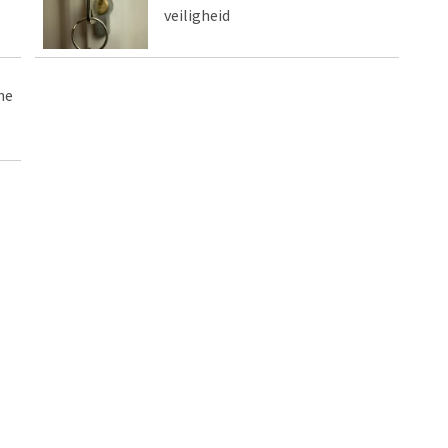
veiligheid
he