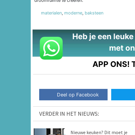
droomruimte te creëren.
materialen
,
moderne
,
baksteen
Heb je een leuke t
met on
APP ONS!
T
Deel op Facebook
VERDER IN HET NIEUWS:
Nieuwe keuken? Dit moet je