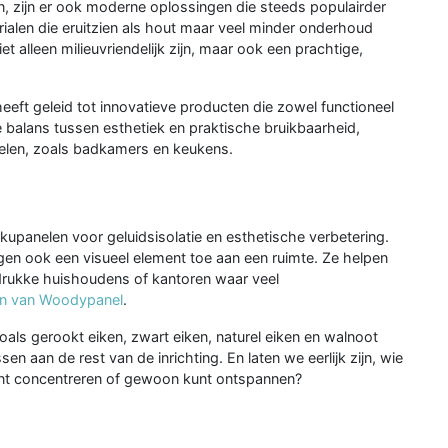
en, zijn er ook moderne oplossingen die steeds populairder
len die eruitzien als hout maar veel minder onderhoud
 alleen milieuvriendelijk zijn, maar ook een prachtige,
eft geleid tot innovatieve producten die zowel functioneel
te balans tussen esthetiek en praktische bruikbaarheid,
spelen, zoals badkamers en keukens.
upanelen voor geluidsisolatie en esthetische verbetering.
egen ook een visueel element toe aan een ruimte. Ze helpen
 drukke huishoudens of kantoren waar veel
n van Woodypanel
.
als gerookt eiken, zwart eiken, naturel eiken en walnoot
n aan de rest van de inrichting. En laten we eerlijk zijn, wie
e kunt concentreren of gewoon kunt ontspannen?