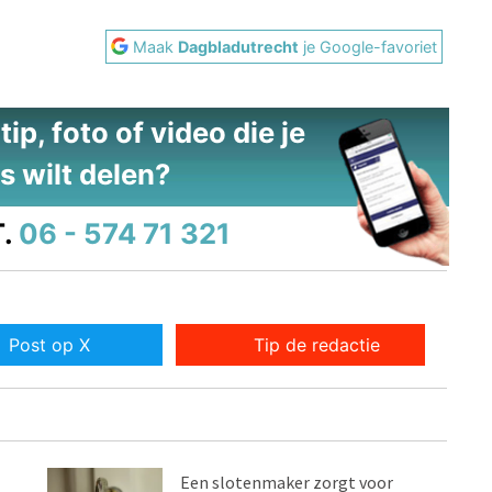
Maak
Dagbladutrecht
je Google-favoriet
ip, foto of video die je
s wilt delen?
.
06 - 574 71 321
Post op X
Tip de redactie
Een slotenmaker zorgt voor