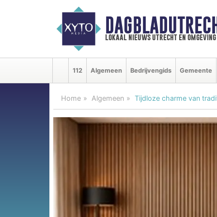
DAGBLADUTRECH
lokaal nieuws utrecht en omgeving
112
Algemeen
Bedrijvengids
Gemeente
Home
Algemeen
Tijdloze charme van tradi