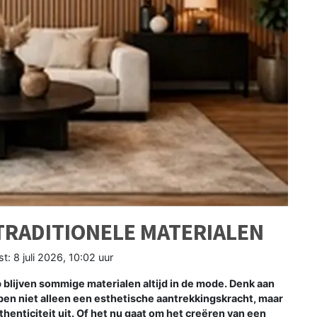
TRADITIONELE MATERIALEN
st:
8 juli 2026, 10:02 uur
 blijven sommige materialen altijd in de mode. Denk aan
en niet alleen een esthetische aantrekkingskracht, maar
enticiteit uit. Of het nu gaat om het creëren van een