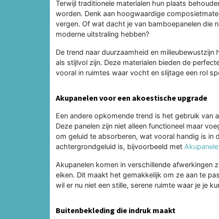
Terwijl traditionele materialen hun plaats behoud
worden. Denk aan hoogwaardige composietmateria
vergen. Of wat dacht je van bamboepanelen die niet
moderne uitstraling hebben?
De trend naar duurzaamheid en milieubewustzijn he
als stijlvol zijn. Deze materialen bieden de perfec
vooral in ruimtes waar vocht en slijtage een rol 
Akupanelen voor een akoestische upgrade
Een andere opkomende trend is het gebruik van ak
Deze panelen zijn niet alleen functioneel maar vo
om geluid te absorberen, wat vooral handig is in
achtergrondgeluid is, bijvoorbeeld met
Akupanele
Akupanelen komen in verschillende afwerkingen zo
eiken. Dit maakt het gemakkelijk om ze aan te passe
wil er nu niet een stille, serene ruimte waar je j
Buitenbekleding die indruk maakt