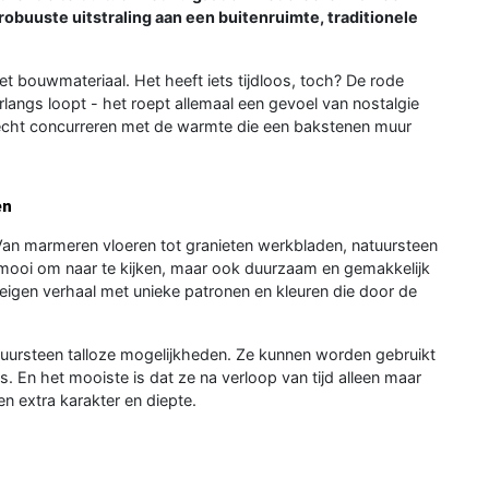
obuuste uitstraling aan een buitenruimte, traditionele
et bouwmateriaal. Het heeft iets tijdloos, toch? De rode
e erlangs loopt - het roept allemaal een gevoel van nostalgie
 kan echt concurreren met de warmte die een bakstenen muur
en
Van marmeren vloeren tot granieten werkbladen, natuursteen
en mooi om naar te kijken, maar ook duurzaam en gemakkelijk
 eigen verhaal met unieke patronen en kleuren die door de
tuursteen talloze mogelijkheden. Ze kunnen worden gebruikt
ls. En het mooiste is dat ze na verloop van tijd alleen maar
n extra karakter en diepte.