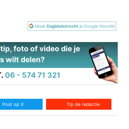
Maak
Dagbladutrecht
je Google-favoriet
ip, foto of video die je
s wilt delen?
.
06 - 574 71 321
Post op X
Tip de redactie