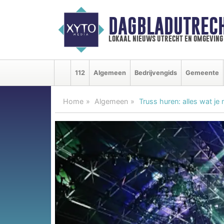
DAGBLADUTRECH
lokaal nieuws utrecht en omgeving
112
Algemeen
Bedrijvengids
Gemeente
Home
Algemeen
Truss huren: alles wat j