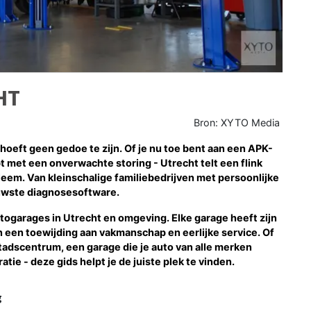
HT
Bron: XYTO Media
oeft geen gedoe te zijn. Of je nu toe bent aan een APK-
t met een onverwachte storing - Utrecht telt een flink
leem. Van kleinschalige familiebedrijven met persoonlijke
uwste diagnosesoftware.
utogarages in Utrecht en omgeving. Elke garage heeft zijn
en een toewijding aan vakmanschap en eerlijke service. Of
stadscentrum, een garage die je auto van alle merken
ie - deze gids helpt je de juiste plek te vinden.
g