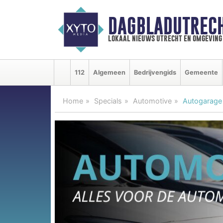
DAGBLADUTRECH
lokaal nieuws utrecht en omgeving
112
Algemeen
Bedrijvengids
Gemeente
Home
Specials
Automotive
Autogarage 