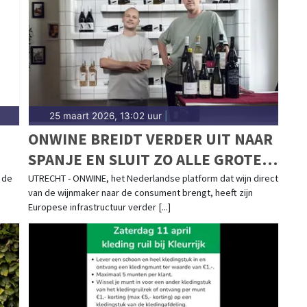
25 maart 2026, 13:02 uur
|
ONWINE BREIDT VERDER UIT NAAR
SPANJE EN SLUIT ZO ALLE GROTE
EUROPESE WIJNLANDEN AAN OP
 de
UTRECHT - ONWINE, het Nederlandse platform dat wijn direct
van de wijnmaker naar de consument brengt, heeft zijn
WEG NAAR EEN EERLIJKE EN
Europese infrastructuur verder [...]
TRANSPARANTE WIJNMARKT