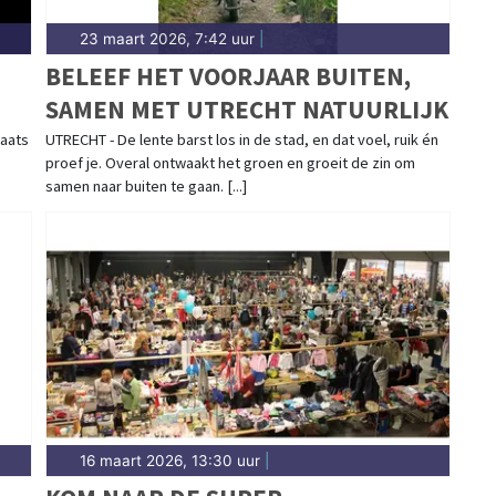
23 maart 2026, 7:42 uur
|
BELEEF HET VOORJAAR BUITEN,
SAMEN MET UTRECHT NATUURLIJK
laats
UTRECHT - De lente barst los in de stad, en dat voel, ruik én
proef je. Overal ontwaakt het groen en groeit de zin om
samen naar buiten te gaan. [...]
16 maart 2026, 13:30 uur
|