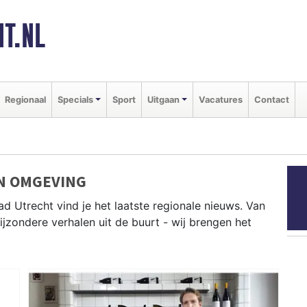
T.NL
Regionaal
Specials
Sport
Uitgaan
Vacatures
Contact
N OMGEVING
d Utrecht vind je het laatste regionale nieuws. Van
bijzondere verhalen uit de buurt - wij brengen het
t Nieuwegein, Woerden, De Bilt en andere gemeenten