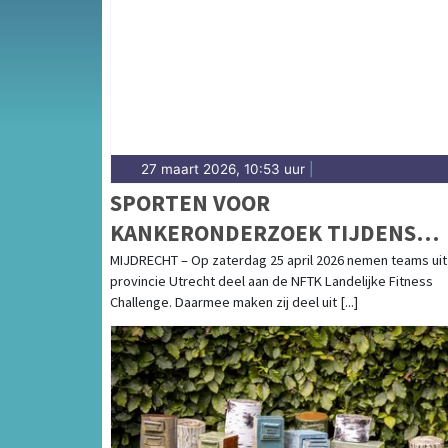
in de provincie Utrecht.
27 maart 2026, 10:53 uur
|
SPORTEN VOOR
KANKERONDERZOEK TIJDENS
NFTK LANDELIJKE FITNESS
MIJDRECHT – Op zaterdag 25 april 2026 nemen teams uit
provincie Utrecht deel aan de NFTK Landelijke Fitness
CHALLENGE
Challenge. Daarmee maken zij deel uit [...]