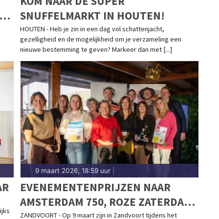
KOM NAAR DE SUPER
 OP
SNUFFELMARKT IN HOUTEN!
HOUTEN - Heb je zin in een dag vol schattenjacht,
gezelligheid en de mogelijkheid om je verzameling een
nieuwe bestemming te geven? Markeer dan met [...]
9 maart 2026, 18:59 uur
|
AR
EVENEMENTENPRIJZEN NAAR
AMSTERDAM 750, ROZE ZATERDAG
ijks
ZAANSTAD EN UTRECHT
ZANDVOORT - Op 9 maart zijn in Zandvoort tijdens het