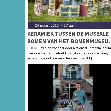
24 maart 2026, 7:37 uur
|
KERAMIEK TUSSEN DE MUSEALE
BOMEN VAN HET BOMENMUSEUM
‘ODE AAN DE NATUUR 2026’ IN
DOORN - Wie dit voorjaar door Nationaal Bomenmuseum
Gimborn wandelt, ontdekt niet alleen bloesem en jong
DOORN
groen, maar ook keramische kunst die lijkt [...]