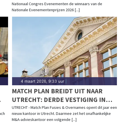
Nationaal Congres Evenementen de winnaars van de
Nationale Evenementenprijzen 2026 [...]
4 maart 2026, 9:33 uur
|
MATCH PLAN BREIDT UIT NAAR
UTRECHT: DERDE VESTIGING IN
HART VAN ONDERNEMEND
UTRECHT - Match Plan Fusies & Overnames opent dit jaar een
ach
nieuw kantoor in Utrecht. Daarmee zet het onafhankelijke
NEDERLAND
M&A-advieskantoor een volgende [...]