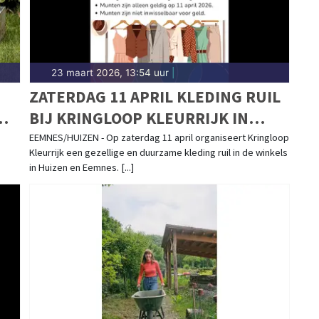
23 maart 2026, 13:54 uur
|
ZATERDAG 11 APRIL KLEDING RUIL
:
BIJ KRINGLOOP KLEURRIJK IN
HUIZEN EN EEMNES
EEMNES/HUIZEN - Op zaterdag 11 april organiseert Kringloop
Kleurrijk een gezellige en duurzame kleding ruil in de winkels
in Huizen en Eemnes. [...]