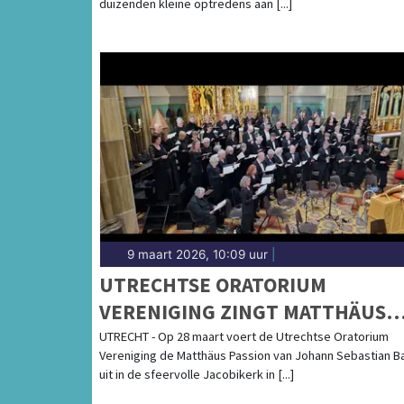
duizenden kleine optredens aan [...]
9 maart 2026, 10:09 uur
|
UTRECHTSE ORATORIUM
VERENIGING ZINGT MATTHÄUS
PASSION
UTRECHT - Op 28 maart voert de Utrechtse Oratorium
Vereniging de Matthäus Passion van Johann Sebastian B
uit in de sfeervolle Jacobikerk in [...]