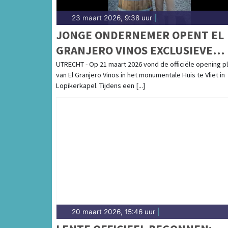
23 maart 2026, 9:38 uur
|
JONGE ONDERNEMER OPENT EL
GRANJERO VINOS EXCLUSIEVE
WIJNEN VANUIT CHILI
UTRECHT - Op 21 maart 2026 vond de officiële opening p
van El Granjero Vinos in het monumentale Huis te Vliet in
Lopikerkapel. Tijdens een [...]
20 maart 2026, 15:46 uur
|