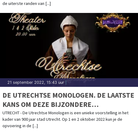
de uiterste randen van [...]
21 september 2022, 15:43 uur
|
DE UTRECHTSE MONOLOGEN. DE LAATSTE
KANS OM DEZE BIJZONDERE
THEATERVOORSTELLING TE ZIEN!
UTRECHT - De Utrechtse Monologen is een unieke voorstelling in het
kader van 900 jaar stad Utrecht. Op 1 en 2 oktober 2022 kun je de
opvoering in de [...]