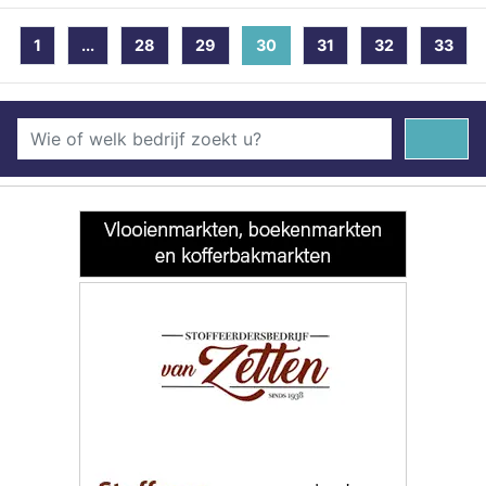
1
...
28
29
30
(current)
31
32
33