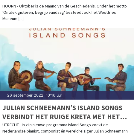
HOORN - Oktober is de Maand van de Geschiedenis. Onder het motto
'Ontdek gisteren, begrijp vandaag' besteedt ook het Westfries
Museum [...]
26 september 2022, 10:16 uur
|
JULIAN SCHNEEMANN’S ISLAND SONGS
VERBINDT HET RUIGE KRETA MET HET
WOESTE IERLAND
UTRECHT - In zijn nieuwe programma Island Songs zoekt de
Nederlandse pianist, componist én wereldreiziger Julian Schneemann