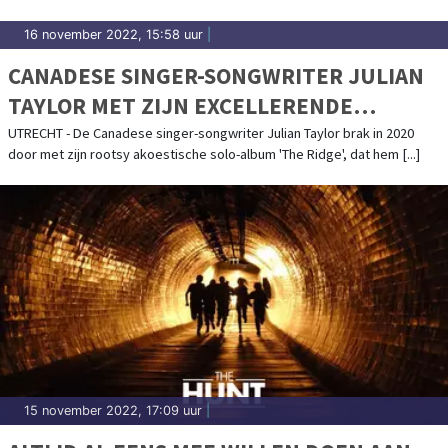
16 november 2022, 15:58 uur
|
CANADESE SINGER-SONGWRITER JULIAN
TAYLOR MET ZIJN EXCELLERENDE
AKOESTISCHE FOLK NAAR TIVOLI
UTRECHT - De Canadese singer-songwriter Julian Taylor brak in 2020
door met zijn rootsy akoestische solo-album 'The Ridge', dat hem [...]
VREDENBURG OP 19 FEBRUARI
15 november 2022, 17:09 uur
|