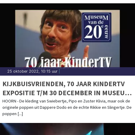
25 oktober 2022, 10:15 uur
|
KIJKBUISVRIENDEN, 70 JAAR KINDERTV
EXPOSITIE T/M 30 DECEMBER IN MUSEUM
VAN DE 20E EEUW
HOORN - De kleding van Swiebertje, Pipo en Zuster Klivia, maar ook de
originele poppen uit Dappere Dodo en de echte Rikkie en Slingertje. De
poppen [...]