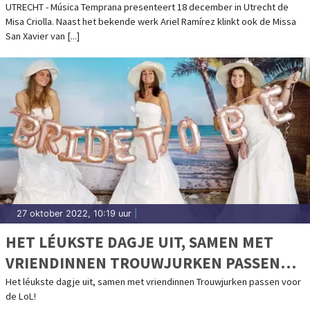
MISSA SAN XAVIER
UTRECHT - Música Temprana presenteert 18 december in Utrecht de
Misa Criolla. Naast het bekende werk Ariel Ramírez klinkt ook de Missa
San Xavier van [...]
27 oktober 2022, 10:19 uur
|
HET LÉUKSTE DAGJE UIT, SAMEN MET
VRIENDINNEN TROUWJURKEN PASSEN
VOOR DE LOL!
Het léukste dagje uit, samen met vriendinnen Trouwjurken passen voor
de LoL!