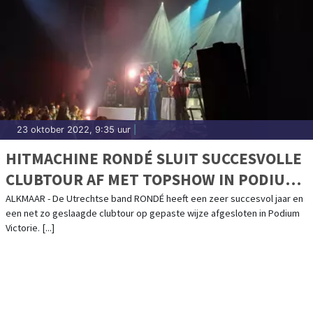
23 oktober 2022, 9:35 uur
|
HITMACHINE RONDÉ SLUIT SUCCESVOLLE
CLUBTOUR AF MET TOPSHOW IN PODIUM
VICTORIE
ALKMAAR - De Utrechtse band RONDÉ heeft een zeer succesvol jaar en
een net zo geslaagde clubtour op gepaste wijze afgesloten in Podium
Victorie. [...]