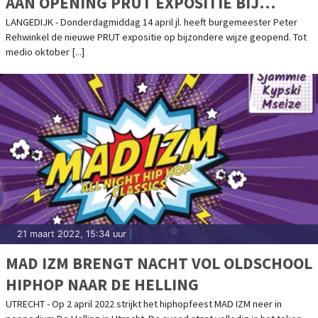
AAN OPENING PRUT EXPOSITIE BIJ
MUSEUM BROEKERVEILING
LANGEDIJK - Donderdagmiddag 14 april jl. heeft burgemeester Peter
Rehwinkel de nieuwe PRUT expositie op bijzondere wijze geopend. Tot
medio oktober [...]
21 maart 2022, 15:34 uur
|
MAD IZM BRENGT NACHT VOL OLDSCHOOL
HIPHOP NAAR DE HELLING
UTRECHT - Op 2 april 2022 strijkt het hiphopfeest MAD IZM neer in