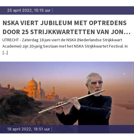
25 april 2022, 15:15 uur
|
NSKA VIERT JUBILEUM MET OPTREDENS
DOOR 25 STRIJKKWARTETTEN VAN JONG
TOT OUD
UTRECHT - Zaterdag 18 juni viert de NSKA (Nederlandse Strijkkwart
Academie) zijn 20-jarig bestaan met het NSKA Strijkkwartet Festival. In
[...]
19 april 2022, 18:51 uur
|