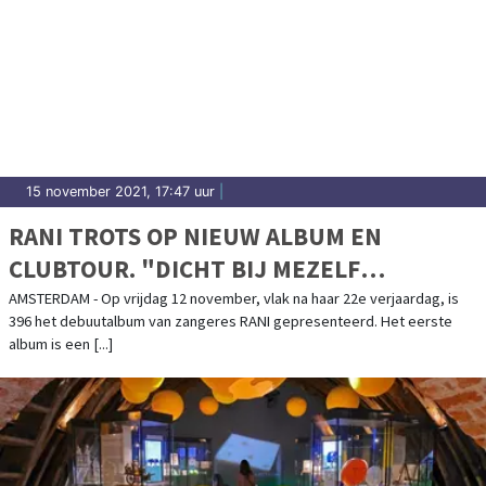
15 november 2021, 17:47 uur
|
RANI TROTS OP NIEUW ALBUM EN
CLUBTOUR. "DICHT BIJ MEZELF
GEBLEVEN IN EEN DROOM DIE UITKOMT"
AMSTERDAM - Op vrijdag 12 november, vlak na haar 22e verjaardag, is
396 het debuutalbum van zangeres RANI gepresenteerd. Het eerste
album is een [...]