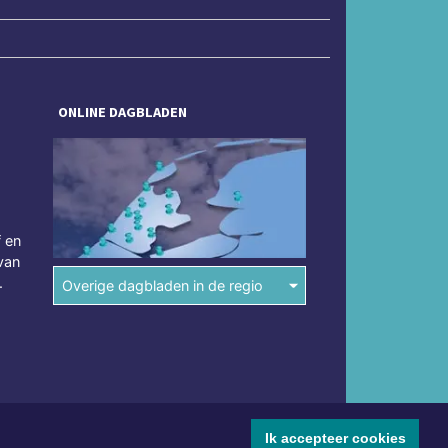
ONLINE DAGBLADEN
f en
van
.
Overige dagbladen in de regio
Ik accepteer cookies