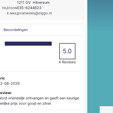
1211 GV Hilversum
035-6244623
TELEFOON
jpvanwees@ziggo.nl
E-MAIL
Beoordelingen
5
4
5.0
3
2
4 Reviews
ric
02-08-2026
Review:
ord vriendelijk ontvangen en geeft een keurige
erlijke prijs voor goud en zilver