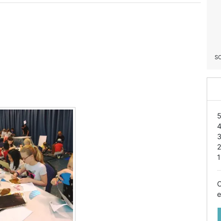
S
1
O
e