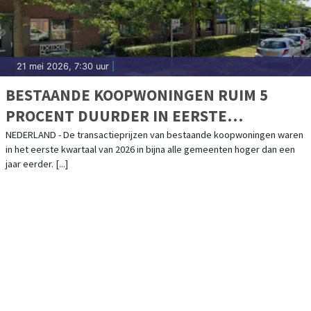
21 mei 2026, 7:30 uur
|
BESTAANDE KOOPWONINGEN RUIM 5
PROCENT DUURDER IN EERSTE
KWARTAAL
NEDERLAND - De transactieprijzen van bestaande koopwoningen waren
in het eerste kwartaal van 2026 in bijna alle gemeenten hoger dan een
jaar eerder. [...]