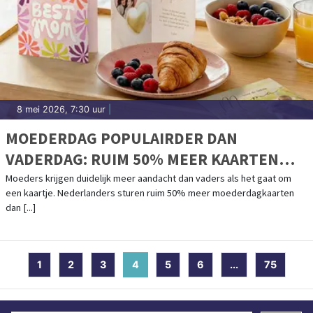
8 mei 2026, 7:30 uur
|
MOEDERDAG POPULAIRDER DAN
VADERDAG: RUIM 50% MEER KAARTEN
VERSTUURD
Moeders krijgen duidelijk meer aandacht dan vaders als het gaat om
een kaartje. Nederlanders sturen ruim 50% meer moederdagkaarten
dan [...]
1
2
3
4
(current)
5
6
...
75