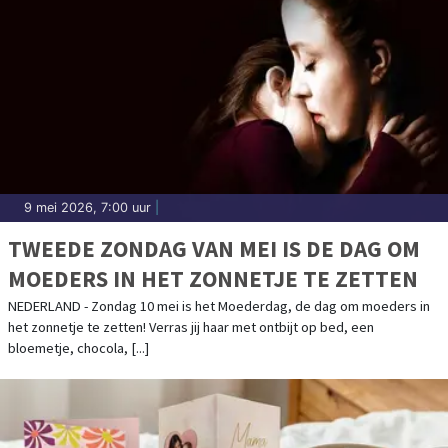
9 mei 2026, 7:00 uur
|
TWEEDE ZONDAG VAN MEI IS DE DAG OM
MOEDERS IN HET ZONNETJE TE ZETTEN
NEDERLAND - Zondag 10 mei is het Moederdag, de dag om moeders in
het zonnetje te zetten! Verras jij haar met ontbijt op bed, een
bloemetje, chocola, [...]