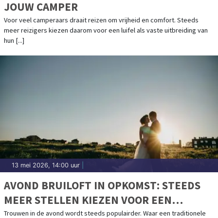
JOUW CAMPER
Voor veel camperaars draait reizen om vrijheid en comfort. Steeds
meer reizigers kiezen daarom voor een luifel als vaste uitbreiding van
hun [...]
13 mei 2026, 14:00 uur
|
AVOND BRUILOFT IN OPKOMST: STEEDS
MEER STELLEN KIEZEN VOOR EEN
CEREMONIE BIJ ZONSONDERGANG
Trouwen in de avond wordt steeds populairder. Waar een traditionele