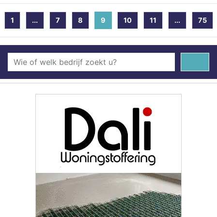
1
...
7
8
9
(current)
10
11
...
75