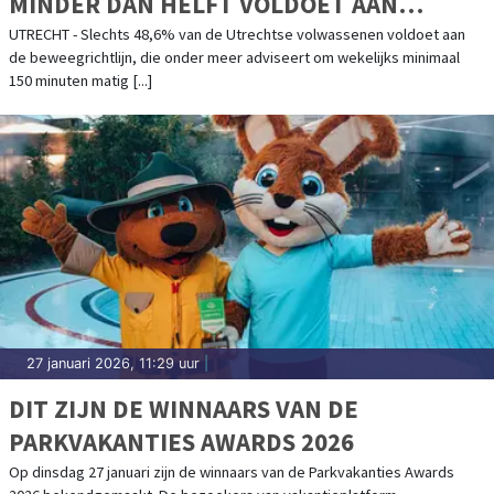
MINDER DAN HELFT VOLDOET AAN
BEWEEGRICHTLIJN
UTRECHT - Slechts 48,6% van de Utrechtse volwassenen voldoet aan
de beweegrichtlijn, die onder meer adviseert om wekelijks minimaal
150 minuten matig [...]
27 januari 2026, 11:29 uur
|
DIT ZIJN DE WINNAARS VAN DE
PARKVAKANTIES AWARDS 2026
Op dinsdag 27 januari zijn de winnaars van de Parkvakanties Awards