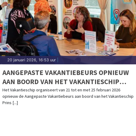
20 januari 2026, 16:53 uur
|
AANGEPASTE VAKANTIEBEURS OPNIEUW
AAN BOORD VAN HET VAKANTIESCHIP
PRINS WILLEM-ALEXANDER
Het Vakantieschip organiseert van 21 tot en met 25 februari 2026
opnieuw de Aangepaste Vakantiebeurs aan boord van het Vakantieschip
Prins [...]