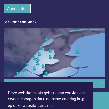
Aanmelden
ONLINE DAGBLADEN
Overige dagbladen in de regio
Deze website maakt gebruik van cookies om
Algemene voorwaarden
ervoor te zorgen dat u de beste ervaring krijgt
op onze website
Lees meer
Disclaimer