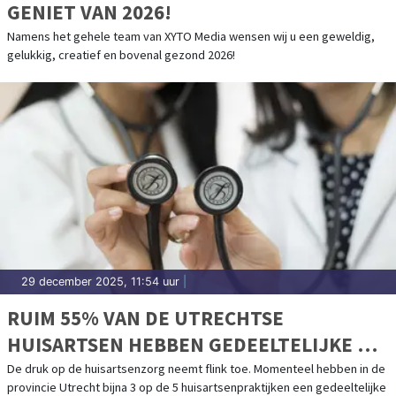
GENIET VAN 2026!
Namens het gehele team van XYTO Media wensen wij u een geweldig,
gelukkig, creatief en bovenal gezond 2026!
29 december 2025, 11:54 uur
|
RUIM 55% VAN DE UTRECHTSE
HUISARTSEN HEBBEN GEDEELTELIJKE OF
VOLLEDIGE PATIËNTENSTOP
De druk op de huisartsenzorg neemt flink toe. Momenteel hebben in de
provincie Utrecht bijna 3 op de 5 huisartsenpraktijken een gedeeltelijke