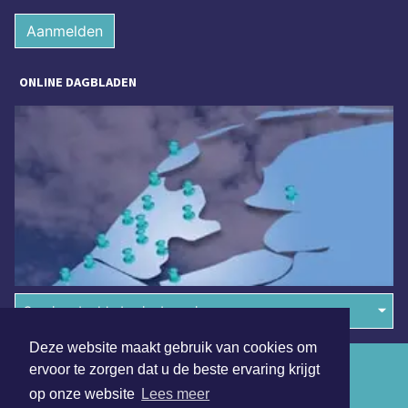
Aanmelden
ONLINE DAGBLADEN
Overige dagbladen in de regio
Deze website maakt gebruik van cookies om
Algemene voorwaarden
ervoor te zorgen dat u de beste ervaring krijgt
op onze website
Lees meer
Disclaimer