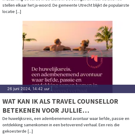
stellen elkaar het ja-woord. De gemeente Utrecht blijkt de populairste
locatie [...]
26 juni 2024, 14:42 uur
|
WAT KAN IK ALS TRAVEL COUNSELLOR
BETEKENEN VOOR JULLIE
HUWELIJKSREIS?
De huwelijksreis, een adembenemend avontuur waar liefde, passie en
ontdekking samenkomen in een betoverend verhaal. Een reis die
gekoesterde [...]