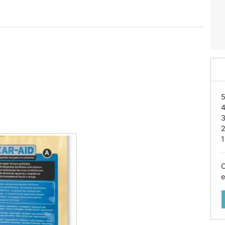
1
O
e