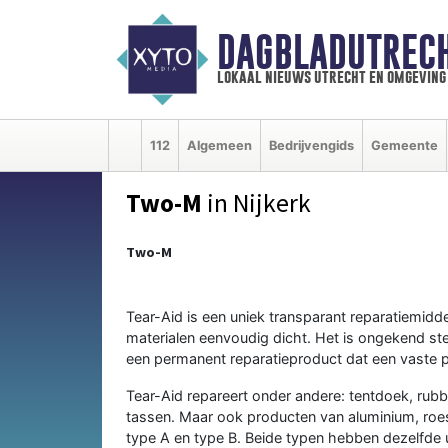
DAGBLADUTRECH
lokaal nieuws utrecht en omgeving
112
Algemeen
Bedrijvengids
Gemeente
Two-M
in Nijkerk
Two-M
Tear-Aid is een uniek transparant reparatiemidd
materialen eenvoudig dicht. Het is ongekend sterk
een permanent reparatieproduct dat een vaste pl
Tear-Aid repareert onder andere: tentdoek, rub
tassen. Maar ook producten van aluminium, roestv
type A en type B. Beide typen hebben dezelfde u