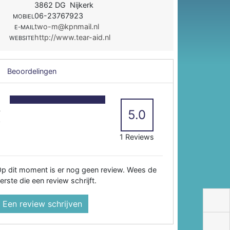
3862 DG Nijkerk
06-23767923
MOBIEL
two-m@kpnmail.nl
E-MAIL
http://www.tear-aid.nl
WEBSITE
Beoordelingen
5
4
5.0
3
2
1 Reviews
p dit moment is er nog geen review. Wees de
erste die een review schrijft.
Een review schrijven