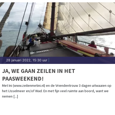
28 januari 2022, 15:30 uur
|
JA, WE GAAN ZEILEN IN HET
PAASWEEKEND!
Met Ini (www.zeilenmetini.nl) en de Vriendentrouw 3 dagen uitwaaien op
het IJsselmeer en/of Wad. En met fijn veel ruimte aan boord, want we
nemen [...]