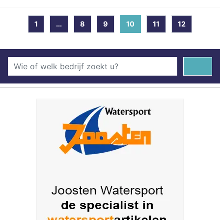
1
...
8
9
10
(current)
11
12