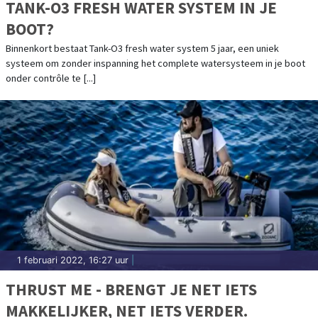
TANK-O3 FRESH WATER SYSTEM IN JE
BOOT?
Binnenkort bestaat Tank-O3 fresh water system 5 jaar, een uniek
systeem om zonder inspanning het complete watersysteem in je boot
onder contrôle te [...]
1 februari 2022, 16:27 uur
|
THRUST ME - BRENGT JE NET IETS
MAKKELIJKER, NET IETS VERDER.