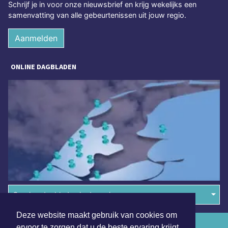
Schrijf je in voor onze nieuwsbrief en krijg wekelijks een
samenvatting van alle gebeurtenissen uit jouw regio.
Aanmelden
ONLINE DAGBLADEN
Overige dagbladen in de regio
Deze website maakt gebruik van cookies om
Algemene voorwaarden
ervoor te zorgen dat u de beste ervaring krijgt