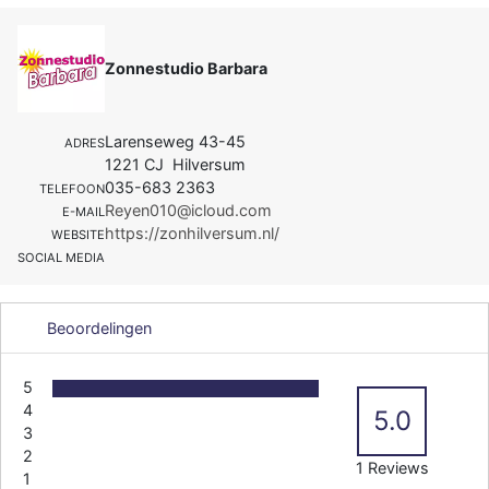
Zonnestudio Barbara
Larenseweg 43-45
ADRES
1221 CJ Hilversum
035-683 2363
TELEFOON
Reyen010@icloud.com
E-MAIL
https://zonhilversum.nl/
WEBSITE
SOCIAL MEDIA
Beoordelingen
5
4
5.0
3
2
1 Reviews
1